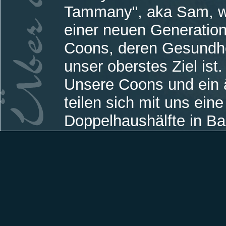
Tammany", aka Sam, w
einer neuen Generation
Coons, deren Gesundhe
unser oberstes Ziel ist.
Unsere Coons und ein
teilen sich mit uns ein
Doppelhaushälfte in Ba
Kurort, der besonders 
Superlative bekannt wu
Die Fellnasen genieße
haben freien Zutritt zu
können sich bei schön