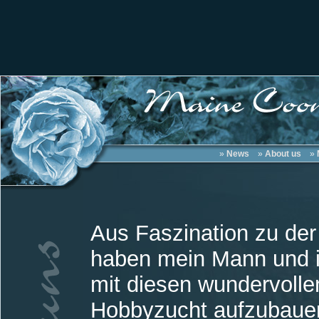
»
News
»
About us
»
Aus Faszination zu de
haben mein Mann und i
mit diesen wundervollen
Hobbyzucht aufzubauen