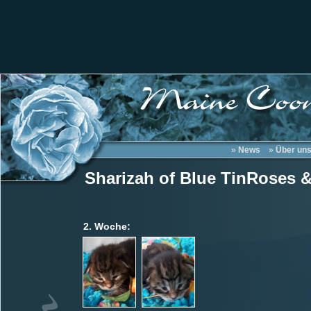
»
News
»
Über un
Sharizah of Blue TinRoses 
2. Woche: